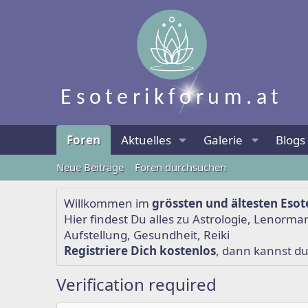
Foren
Aktuelles
Galerie
Blogs
Neue Beiträge
Foren durchsuchen
Willkommen im
grössten und ältesten Esot
Hier findest Du alles zu
Astrologie
,
Lenorma
Aufstellung
,
Gesundheit
,
Reiki
Registriere Dich kostenlos
, dann kannst d
Verification required