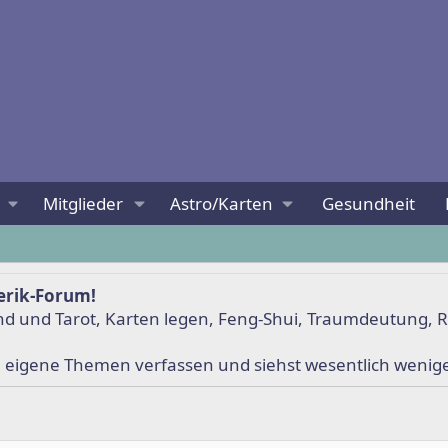
Mitglieder
Astro/Karten
Gesundheit
erik-Forum!
nd
und
Tarot
,
Karten legen
,
Feng-Shui
,
Traumdeutung
,
R
u eigene Themen verfassen und siehst wesentlich weni