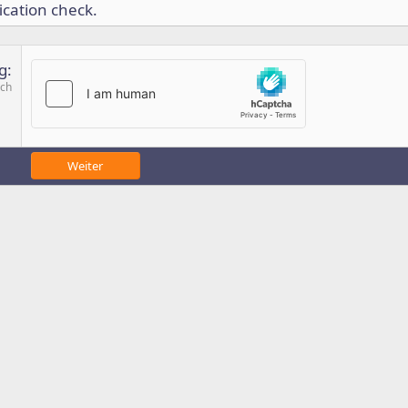
ication check.
g
ich
Weiter